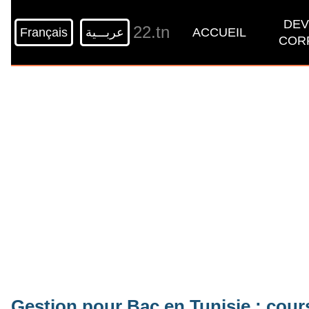
DEV
22.tn
Français
عربـــية
ACCUEIL
COR
Gestion pour Bac en Tunisie : cours